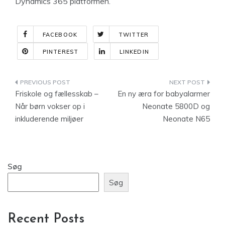
Dynamics 365 platformen.
FACEBOOK
TWITTER
PINTEREST
LINKEDIN
Indlægsnavigation
Friskole og fællesskab –
En ny æra for babyalarmer
Når børn vokser op i
Neonate 5800D og
inkluderende miljøer
Neonate N65
Søg
Søg
Recent Posts